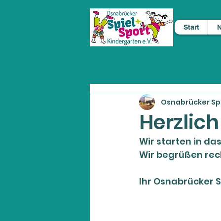
Start
N
Osnabrücker Spi
Herzlic
Wir starten in da
Wir begrüßen rech
Ihr Osnabrücker S